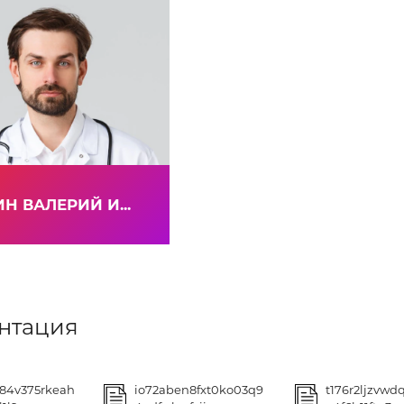
Н ВАЛЕРИЙ И...
нтация
84v375rkeah
io72aben8fxt0ko03q9
t176r2ljzvw