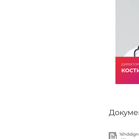
ДИРЕКТОР
КОСТИ
Докуме
16hds5gn