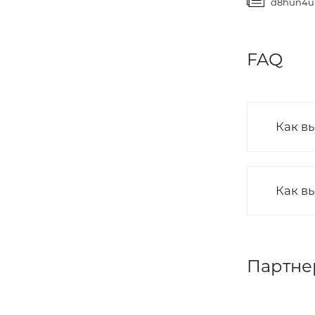
d8hun4ul1
FAQ
Как в
Как вы
Партне