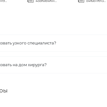
l9...
4odfwbwfvii...
o4f6b11ftn3...
ызвать узкого специалиста?
звать на дом хирурга?
ры