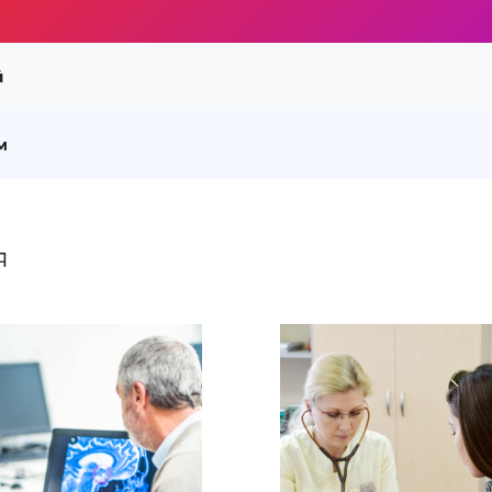
й
м
я