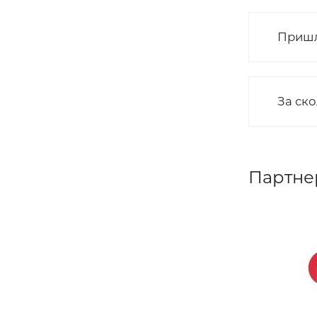
Пришл
За ск
Партне