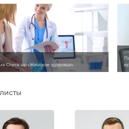
ДЛ
П
ЫХ
а Check up «Женское здоровье»
в
листы