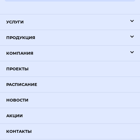
УСЛУГИ
ПРОДУКЦИЯ
КОМПАНИЯ
ПРОЕКТЫ
РАСПИСАНИЕ
НОВОСТИ
АКЦИИ
КОНТАКТЫ