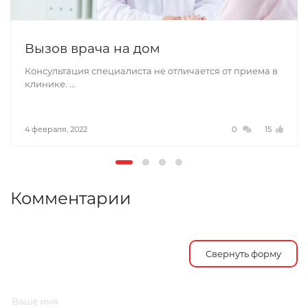
Вызов врача на дом
Консультация специалиста не отличается от приема в
клинике. ...
4 февраля, 2022
0
15
Комментарии
Свернуть форму