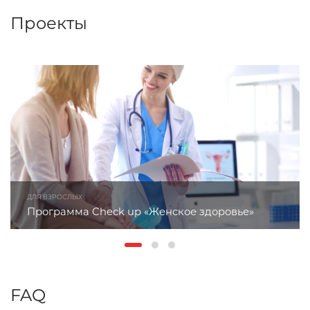
Проекты
ДЛЯ ВЗРОСЛЫХ
Программа Check up «Женское здоровье»
FAQ