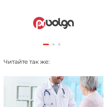
Читайте так же: