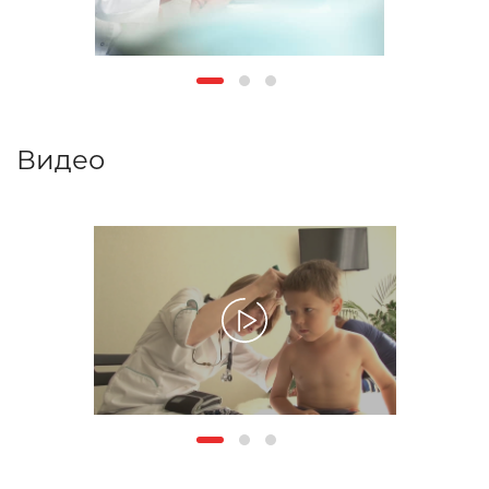
Видео