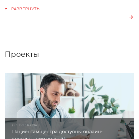
РАЗВЕРНУТЬ
Проекты
ДЛЯ ВЗРОСЛЫХ
Пациентам центра доступны онлайн-
консультации врачей!