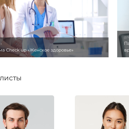
ДЛ
П
ЫХ
а Check up «Женское здоровье»
в
листы