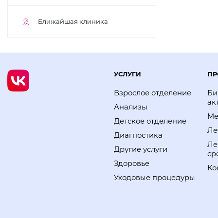
Ближайшая клиника
УСЛУГИ
ПР
Взрослое отделение
Би
ак
Анализы
Ме
Детское отделение
Ле
Диагностика
Ле
Другие услуги
ср
Здоровье
Ко
Уходовые процедуры