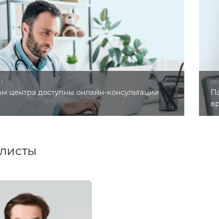
ЫХ
ОН
м центра доступны онлайн-консультации
П
в
листы