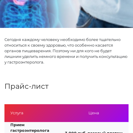
Сегодня каждому человеку необходимо более тщательно
относиться к своему здоровью, что особенно касается
органов пищеварения. Поэтому ни для кого не будет
лишним уделить немного времени и получить консультацию
у гастроэнтеролога.
Прайс-лист
Услуга
Цена
Прием
гастроэнтеролога