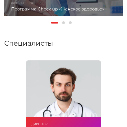
ДЛЯ ВЗРОСЛЫХ
Программа Check up «Женское здоровье»
Специалисты
ДИРЕКТОР