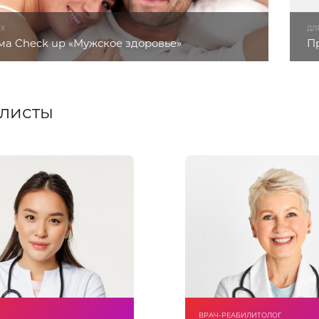
ЫХ
ДЛ
а Check up «Мужское здоровье»
П
листы
ВРАЧ-РЕАБИЛИТОЛОГ