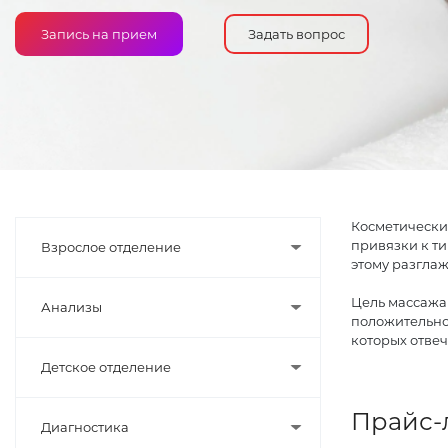
Запись на прием
Задать вопрос
Косметически
привязки к ти
Взрослое отделение
этому разгла
Цель массажа
Анализы
положительно 
которых отвеч
Детское отделение
Прайс-
Диагностика