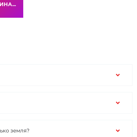
НА...
лько земля?