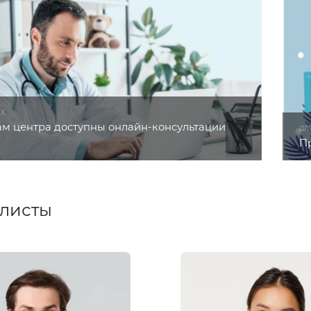
ЫХ
м центра доступны онлайн-консультации
ДЛ
П
листы