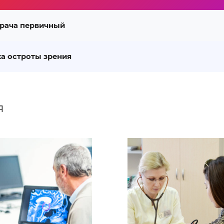
рача первичный
а остроты зрения
я