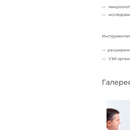
микроскопи
исследован
Инструментал
расширенн
УЗИ органо
Галере