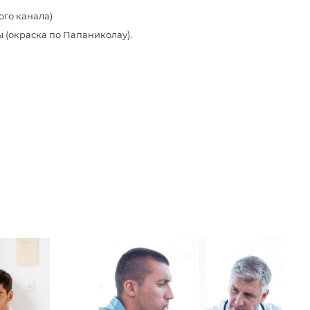
го канала)
 (окраска по Папаниколау).