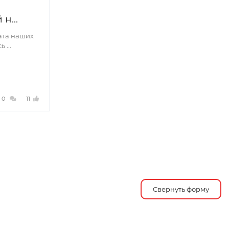
н...
ата наших
 ...
0
11
Свернуть форму