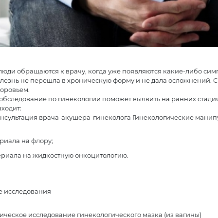
 люди обращаются к врачу, когда уже появляются какие-либо си
болезнь не перешла в хроническую форму и не дала осложнений.
доровьем.
обследование по гинекологии поможет выявить на ранних стади
ходит:
нсультация врача-акушера-гинеколога Гинекологические манип
риала на флору;
ериала на жидкостную онкоцитологию.
 исследования
ческое исследование гинекологического мазка (из вагины)