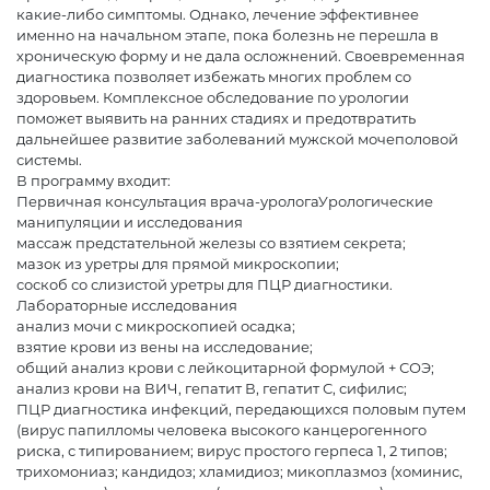
какие-либо симптомы. Однако, лечение эффективнее
именно на начальном этапе, пока болезнь не перешла в
хроническую форму и не дала осложнений. Своевременная
диагностика позволяет избежать многих проблем со
здоровьем. Комплексное обследование по урологии
поможет выявить на ранних стадиях и предотвратить
дальнейшее развитие заболеваний мужской мочеполовой
системы.
В программу входит:
Первичная консультация врача-урологаУрологические
манипуляции и исследования
массаж предстательной железы со взятием секрета;
мазок из уретры для прямой микроскопии;
соскоб со слизистой уретры для ПЦР диагностики.
Лабораторные исследования
анализ мочи с микроскопией осадка;
взятие крови из вены на исследование;
общий анализ крови с лейкоцитарной формулой + СОЭ;
анализ крови на ВИЧ, гепатит В, гепатит С, сифилис;
ПЦР диагностика инфекций, передающихся половым путем
(вирус папилломы человека высокого канцерогенного
риска, с типированием; вирус простого герпеса 1, 2 типов;
трихомониаз; кандидоз; хламидиоз; микоплазмоз (хоминис,