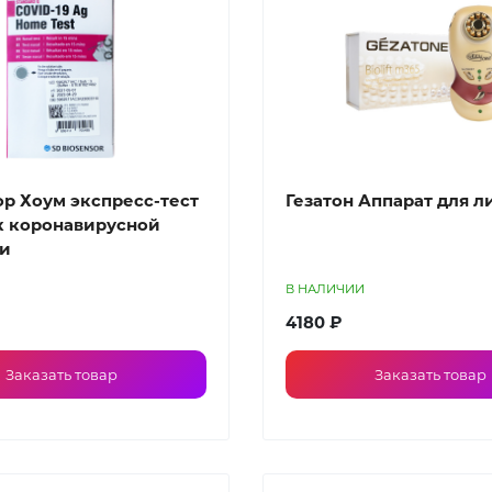
р Хоум экспресс-тест
Гезатон Аппарат для л
к коронавирусной
и
В НАЛИЧИИ
4180 ₽
Заказать товар
Заказать товар