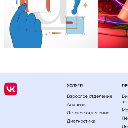
УСЛУГИ
ПР
Взрослое отделение
Би
ак
Анализы
Ме
Детское отделение
Ле
Диагностика
Ле